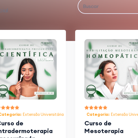
cial
Categoria:
Extensão Universitária
Categoria:
Extensão Unive
urso de
Curso de
ntradermoterapia
Mesoterapia